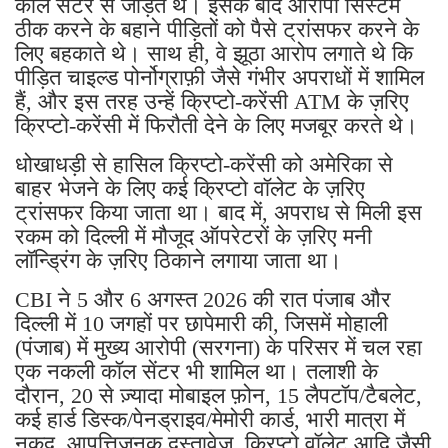
कॉल सेंटर से जोड़ते थे। इसके बाद आरोपी सिस्टम
ठीक करने के बहाने पीड़ितों को पैसे ट्रांसफर करने के
लिए बहकाते थे। साथ ही, वे झूठा आरोप लगाते थे कि
पीड़ित चाइल्ड पोर्नोग्राफ़ी जैसे गंभीर अपराधों में शामिल
हैं, और इस तरह उन्हें क्रिप्टो-करेंसी ATM के ज़रिए
क्रिप्टो-करेंसी में फिरौती देने के लिए मजबूर करते थे।
धोखाधड़ी से हासिल क्रिप्टो-करेंसी को अमेरिका से
बाहर भेजने के लिए कई क्रिप्टो वॉलेट के ज़रिए
ट्रांसफर किया जाता था। बाद में, अपराध से मिली इस
रकम को दिल्ली में मौजूद ऑपरेटरों के ज़रिए मनी
लॉन्ड्रिंग के ज़रिए ठिकाने लगाया जाता था।
CBI ने 5 और 6 अगस्त 2026 की रात पंजाब और
दिल्ली में 10 जगहों पर छापेमारी की, जिसमें मोहाली
(पंजाब) में मुख्य आरोपी (सरगना) के परिसर में चल रहा
एक नकली कॉल सेंटर भी शामिल था। तलाशी के
दौरान, 20 से ज़्यादा मोबाइल फ़ोन, 15 लैपटॉप/टैबलेट,
कई हार्ड डिस्क/पेनड्राइव/मेमोरी कार्ड, भारी मात्रा में
नकद, आपत्तिजनक दस्तावेज़, क्रिप्टो वॉलेट आदि जैसी