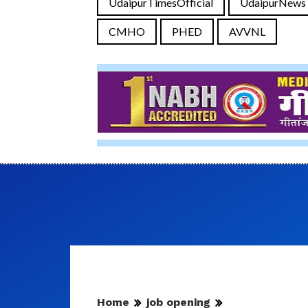
UdaipurTimesOfficial
UdaipurNews
CMHO
PHED
AVVNL
Home
job opening