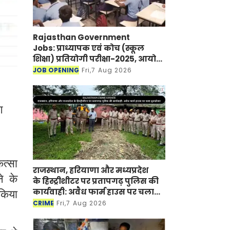
Rajasthan Government
Jobs: प्राध्यापक एवं कोच (स्कूल
शिक्षा) प्रतियोगी परीक्षा-2025, आयोग
ने जारी की हिंदी विषय की विचारित
JOB OPENING
Fri,7 Aug 2026
सूची
ग
ित्सा
राजस्थान, हरियाणा और मध्यप्रदेश
े के
के हिस्ट्रीशीटर पर प्रतापगढ़ पुलिस की
कार्यवाही: अवैध फार्म हाउस पर चला
 किया
बुलडोजर
CRIME
Fri,7 Aug 2026