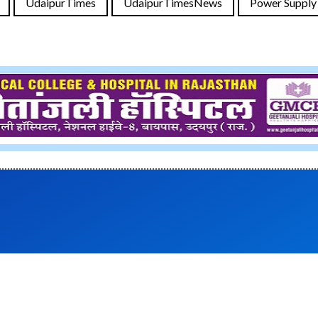
UdaipurTimes
UdaipurTimesNews
Power Supply