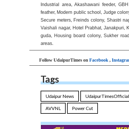
Industrial area, Akashawani feeder, GBH
feather, Modern public school, Judge colony
Secure meters, Freinds colony, Shastri na
Vaishali nagar, Hotel Prabhat, Janakpuri, 
guda, Housing board colony, Sukher roa
areas.
Follow UdaipurTimes on
Facebook
,
Instagr
Tags
Udaipur News
UdaipurTimesOfficial
AVVNL
Power Cut