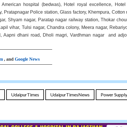
 American hospital (bedwas), Hotel royal excellence, Hotel
, Pratapnagar Police station, Glass factory, Khempura, Cotton m
gar, Shyam nagar, Paratap nagar railway station, Thokar chou
Kapil vihar, Tulsi nagar, Chandra colony, Meera nagar, Rebariy
d, Aapni dhani road, Dholi magri, Vardhman nagar and adjo
am
, and
Google News
UdaipurTimes
UdaipurTimesNews
Power Suppl