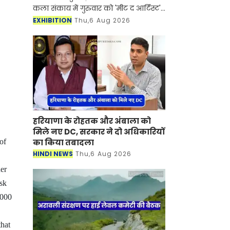
कला संकाय में गुरुवार को 'मीट द आर्टिस्ट'
कार्यक्रम का आयोजन किया गया। कार्यक्रम
EXHIBITION
Thu,6 Aug 2026
में इटली के प्रसिद्ध कलाकार रॉबर्ट कारूसो
(Rob
हरियाणा के रोहतक और अंबाला को
मिले नए DC, सरकार ने दो अधिकारियों
का किया तबादला
of
HINDI NEWS
Thu,6 Aug 2026
der
ask
1000
that