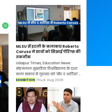
MLSU में इटली के कलाकार Roberto
Caruso ने छात्रों को सिखाई पेंटिंग्स की
तकनीक
Udaipur Times, Education News:
मोहनलाल सुखाड़िया विश्वविद्यालय के दृश्य
कला संकाय में गुरुवार को 'मीट द आर्टिस्ट'
कार्यक्रम का आयोजन किया गया। कार्यक्रम
EXHIBITION
Thu,6 Aug 2026
में इटली के प्रसिद्ध कलाकार रॉबर्ट कारूसो
(Rob