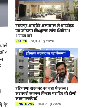
उदयपुर आयुर्वेद अस्पताल मे थाइरोइड
एवं मोटापा निःशुल्क जांच शिविर 11
अगस्त को
HEALTH
Sat,8 Aug 2026
वाले
न और
िन
े
हरियाणा सरकार का बड़ा फैसला !
स
सरकारी मकान किराए पर दिए तो होगी
सख्त कार्रवाई
HINDI NEWS
Sat,8 Aug 2026
े के