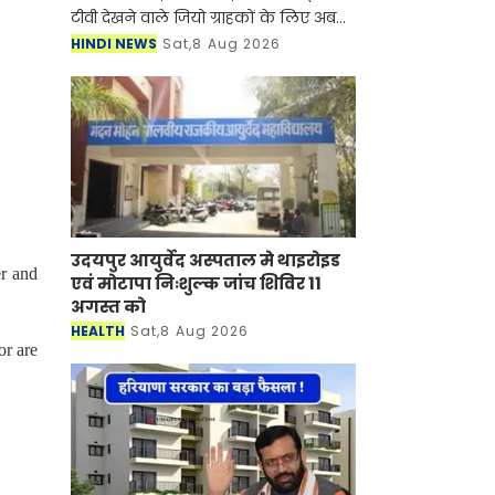
टीवी देखने वाले जियो ग्राहकों के लिए अब
लंबे समय के OTT-Pass भी उपलब्ध होंगे।
HINDI NEWS
Sat,8 Aug 2026
कंपनी ने 550 रुपये में 84 दिन और 2,000
रु
उदयपुर आयुर्वेद अस्पताल मे थाइरोइड
er and
एवं मोटापा निःशुल्क जांच शिविर 11
अगस्त को
HEALTH
Sat,8 Aug 2026
or are