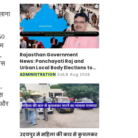
लाना
50
इम
,
Rajasthan Government
News: Panchayati Raj and
सेस
Urban Local Body Elections to
be Held under 'One State-One
ADMINISTRATION
Sat,8 Aug 2026
Election' Framework
,
इस
े और
उदयपुर मे महिला की कार से कुचलकर