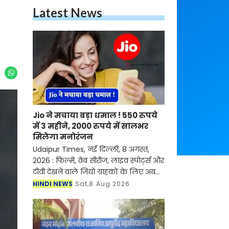
Latest News
Jio ने मचाया बड़ा धमाल ! 550 रुपये
में 3 महीने, 2000 रुपये में सालभर
मिलेगा मनोरंजन
Udaipur Times, नई दिल्ली, 8 अगस्त,
2026 : फिल्में, वेब सीरीज, लाइव स्पोर्ट्स और
टीवी देखने वाले जियो ग्राहकों के लिए अब
लंबे समय के OTT-Pass भी उपलब्ध होंगे।
HINDI NEWS
Sat,8 Aug 2026
कंपनी ने 550 रुपये में 84 दिन और 2,000
रु