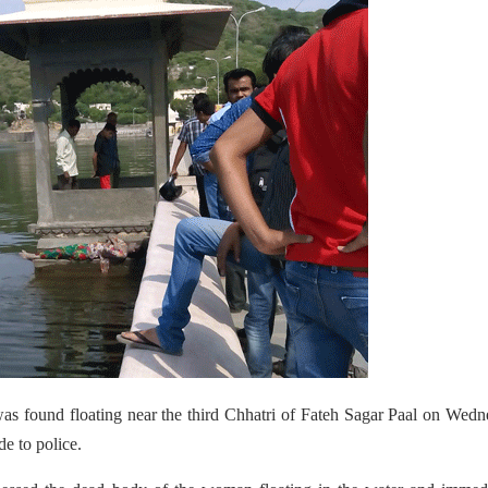
s found floating near the third Chhatri of Fateh Sagar Paal on Wed
de to police.