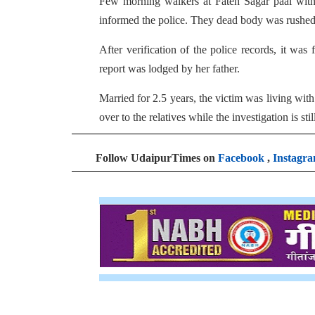
Few morning walkers at Fateh Sagar paal witn
informed the police. They dead body was rushed
After verification of the police records, it 
report was lodged by her father.
Married for 2.5 years, the victim was living wi
over to the relatives while the investigation is stil
Follow UdaipurTimes on
Facebook
,
Instagr