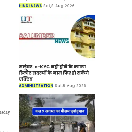
(जूनियर एसोसिएट) के पदों पर विशेष भर्ती
HINDI NEWS
Sat,8 Aug 2026
अभियान 2026 का नोटिफिकेशन जारी कर
दिया है। जारी
सलूंबर: e-KYC नहीं होने के कारण
डिलीट सदस्यों के नाम फिर हो सकेंगे
एक्टिव
ADMINISTRATION
Sat,8 Aug 2026
nesday