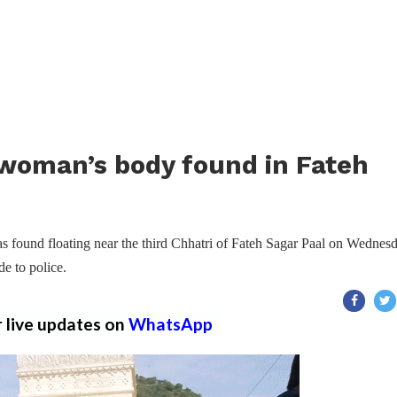
 woman’s body found in Fateh
 found floating near the third Chhatri of Fateh Sagar Paal on Wednes
de to police.
r live updates on
WhatsApp