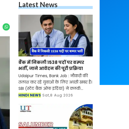
Latest News
बैंक में निकली 1538 पदों पर बम्पर
भर्ती, जाने आवेदन की पूरी प्रक्रिया
Udaipur Times, Bank Job : नौकरी की
तलाश कर रहे युवाओं के लिए अच्छी खबर है।
SBI (स्टेट बैंक ऑफ इंडिया) ने क्लर्क
(जूनियर एसोसिएट) के पदों पर विशेष भर्ती
HINDI NEWS
Sat,8 Aug 2026
अभियान 2026 का नोटिफिकेशन जारी कर
दिया है। जारी