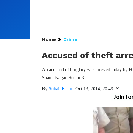
Home
Crime
Accused of theft arr
An accused of burglary was arrested today by Hi
Shanti Nagar, Sector 3.
By
Sohail Khan
|
Oct 13, 2014, 20:49 IST
Join fo