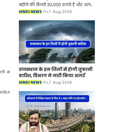
महीने की सैलरी 30,000 रुपये है और आप
नई कार खरीदने का सपना देख रहे हैं, तो अब
HINDI NEWS
Fri,7 Aug 2026
इसके लिए ज्यादा चिंता करने की जरूरत
नहीं है। भारती
राजस्थान के इन जिलों में होगी तूफानी
ft at
बारिश, विभाग ने जारी किया अलर्ट
HINDI NEWS
Fri,7 Aug 2026
olice