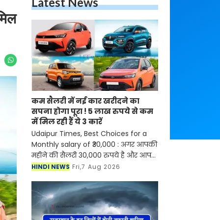
Latest News
 मिल
कम सैलरी में नई कार खरीदने का
सपना होगा पूरा ! 5 लाख रुपये से कम
में मिल रही हैं ये 3 कारें
Udaipur Times, Best Choices for a
Monthly salary of ₹30,000 : अगर आपकी
महीने की सैलरी 30,000 रुपये है और आप
नई कार खरीदने का सपना देख रहे हैं, तो अब
HINDI NEWS
Fri,7 Aug 2026
इसके लिए ज्यादा चिंता करने की जरूरत
नहीं है। भारती