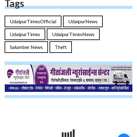
Tags
UdaipurTimesOfficial
UdaipurNews
UdaipurTimes
UdaipurTimesNews
Salumber News
Theft