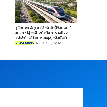
हरियाणा के इन जिलों में दौड़ेगी नमो
भारत ! दिल्ली-सोनीपत-पानीपत
कॉरिडोर की DPR मंजूर, लोगों को
मिलेगा बड़ा फायदा
HINDI NEWS
Sun,9 Aug 2026