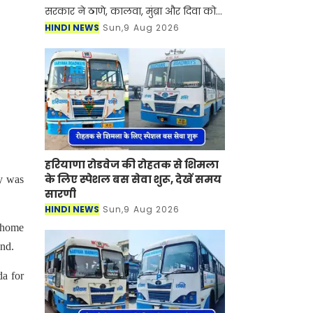
सरकार ने ठाणे, कालवा, मुंब्रा और दिवा को
जोड़ने वाले एक नए मेट्रो कॉरिडोर को
HINDI NEWS
Sun,9 Aug 2026
सैद्धांतिक मंजूरी दे दी है। ये मुंबई-अहमदाबाद
हाई-स्पीड रेल कॉरि
हरियाणा रोडवेज की रोहतक से शिमला
के लिए स्पेशल बस सेवा शुरू, देखें समय
y was
सारणी
HINDI NEWS
Sun,9 Aug 2026
g home
ond.
da for