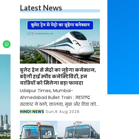
Latest News
बुलेट ट्रेन से मेट्रो का जुड़ेगा कनेक्शन,
बढ़ेगी हाई स्पीड कनेक्टिविटी, इन
यात्रियों को मिलेगा बड़ा फायदा
Udaipur Times, Mumbai-
Ahmedabad Bullet Train : महाराष्ट्र
सरकार ने ठाणे, कालवा, मुंब्रा और दिवा को
जोड़ने वाले एक नए मेट्रो कॉरिडोर को
HINDI NEWS
Sun,9 Aug 2026
सैद्धांतिक मंजूरी दे दी है। ये मुंबई-अहमदाबाद
हाई-स्पीड रेल कॉरि