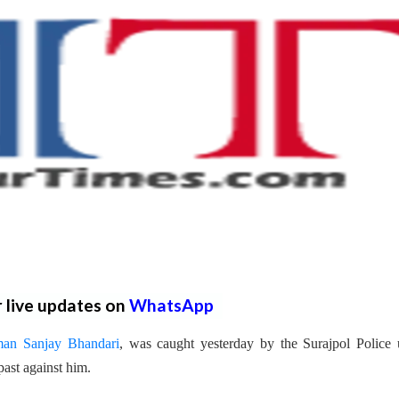
r live updates on
WhatsApp
sman Sanjay Bhandari
, was caught yesterday by the Surajpol Police 
past against him.