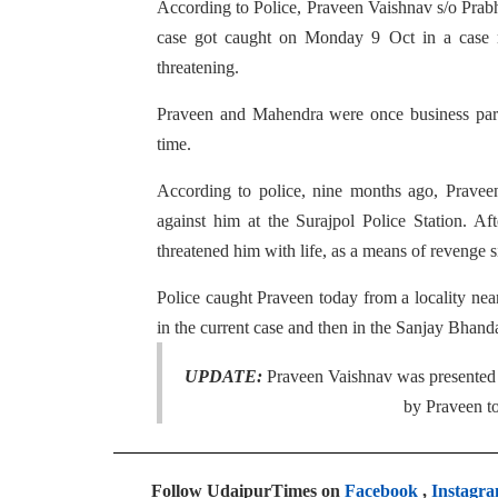
According to Police, Praveen Vaishnav s/o Prab
case got caught on Monday 9 Oct in a case r
threatening.
Praveen and Mahendra were once business partne
time.
According to police, nine months ago, Pravee
against him at the Surajpol Police Station. A
threatened him with life, as a means of revenge 
Police caught Praveen today from a locality near 
in the current case and then in the Sanjay Bhanda
UPDATE:
Praveen Vaishnav was presented 
by Praveen to
Follow UdaipurTimes on
Facebook
,
Instagr