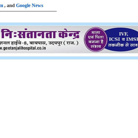
am
, and
Google News