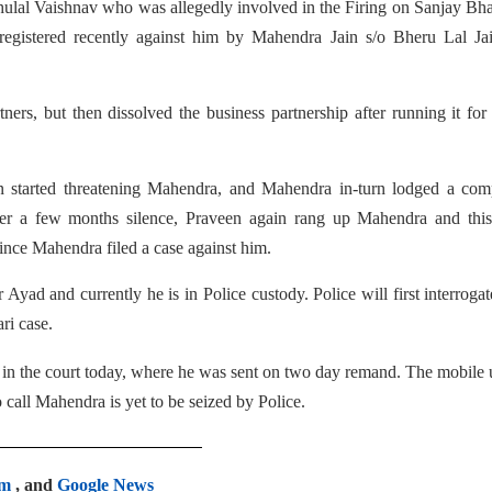
hulal Vaishnav who was allegedly involved in the Firing on Sanjay Bh
egistered recently against him by Mahendra Jain s/o Bheru Lal Jai
rs, but then dissolved the business partnership after running it fo
n started threatening Mahendra, and Mahendra in-turn lodged a comp
fter a few months silence, Praveen again rang up Mahendra and this
since Mahendra filed a case against him.
Ayad and currently he is in Police custody. Police will first interroga
ri case.
in the court today, where he was sent on two day remand. The mobile 
 call Mahendra is yet to be seized by Police.
am
, and
Google News