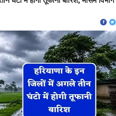
तीन घंटो में होगी तूफानी बारिश, मौसम विभाग 