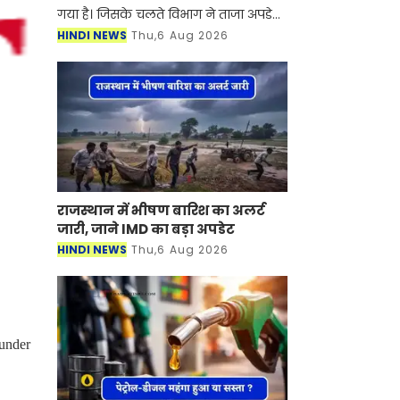
गया है। जिसके चलते विभाग ने ताजा अपडेट
जारी की है। मौसम विभाग ने जानकारी दी है
HINDI NEWS
Thu,6 Aug 2026
कि अगले तीन घंटो में हरियाणा के कई जिलों
में तेज हव
राजस्थान में भीषण बारिश का अलर्ट
जारी, जाने IMD का बड़ा अपडेट
HINDI NEWS
Thu,6 Aug 2026
under