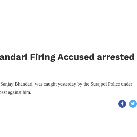
ndari Firing Accused arrested
 Sanjay Bhandari, was caught yesterday by the Surajpol Police under
past against him.