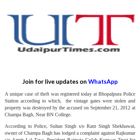
Join for live updates on
WhatsApp
A unique case of theft was registered today at Bhopalpura Police
Station according to which, the vintage gates were stolen and
property was destroyed by the accused on September 21, 2012 at
Champa Bagh, Near BN College.
According to Police, Sultan Singh s/o Ram Singh Shekhawat,
owner of Champa Bagh has lodged a complaint against Rajkumar
s/o Amrit Lal Taya, President Rajmata Gulab Kunwar Trust for