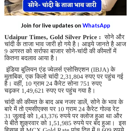
Join for live updates on
WhatsApp
Udaipur Times, Gold Silver Price :
सोने और
चांदी के ताजा भाव जारी हो गये है। आइये जानते है आज
9 अगस्त को सर्राफा बाजार सोने-चांदी की कीमतों में
कितना बदलाव आया है।
इंडिया बुलियन एंड ज्वेलर्स एसोसिएशन (IBJA) के
मुताबिक, एक किलो चांदी 2,31,804 रुपए पर पहुंच गई
है। वहीं, 10 ग्राम 24 कैरेट सोना 751 रुपए
चढ़कर 1,49,621 रुपए पर पहुंच गया है।
चांदी की कीमत के बाद अब नजर डालें, सोने के भाव के
बारे में तो एमसीएक्स पर 10 ग्राम 24 कैरेट गोल्ड रेट
31 जुलाई को 1,43,376 रुपये पर क्लोज हुआ था और
ये बीते शुक्रवार को 1,51,985 रुपये पर बंद हुआ। इस
हिसाब से MCX Gold Rate पांच दिन में 8,609 रुपये