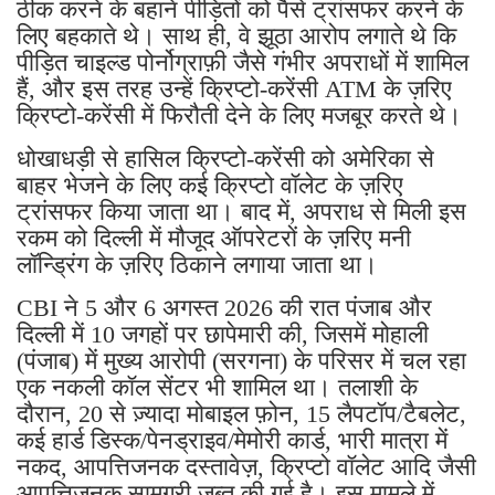
ठीक करने के बहाने पीड़ितों को पैसे ट्रांसफर करने के
लिए बहकाते थे। साथ ही, वे झूठा आरोप लगाते थे कि
पीड़ित चाइल्ड पोर्नोग्राफ़ी जैसे गंभीर अपराधों में शामिल
हैं, और इस तरह उन्हें क्रिप्टो-करेंसी ATM के ज़रिए
क्रिप्टो-करेंसी में फिरौती देने के लिए मजबूर करते थे।
धोखाधड़ी से हासिल क्रिप्टो-करेंसी को अमेरिका से
बाहर भेजने के लिए कई क्रिप्टो वॉलेट के ज़रिए
ट्रांसफर किया जाता था। बाद में, अपराध से मिली इस
रकम को दिल्ली में मौजूद ऑपरेटरों के ज़रिए मनी
लॉन्ड्रिंग के ज़रिए ठिकाने लगाया जाता था।
CBI ने 5 और 6 अगस्त 2026 की रात पंजाब और
दिल्ली में 10 जगहों पर छापेमारी की, जिसमें मोहाली
(पंजाब) में मुख्य आरोपी (सरगना) के परिसर में चल रहा
एक नकली कॉल सेंटर भी शामिल था। तलाशी के
दौरान, 20 से ज़्यादा मोबाइल फ़ोन, 15 लैपटॉप/टैबलेट,
कई हार्ड डिस्क/पेनड्राइव/मेमोरी कार्ड, भारी मात्रा में
नकद, आपत्तिजनक दस्तावेज़, क्रिप्टो वॉलेट आदि जैसी
आपत्तिजनक सामग्री ज़ब्त की गई है। इस मामले में