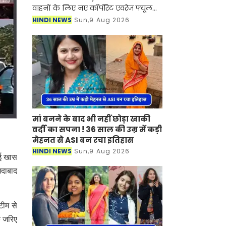
वाहनों के लिए नए कॉर्पोरेट एवरेज फ्यूल
इकोनामी मानकों का मसौदा जारी किया है।
HINDI NEWS
Sun,9 Aug 2026
ये नए नियम 1 अप्रैल 2027 से लागू होंगे। इस
पॉलिसी का
मां बनने के बाद भी नहीं छोड़ा खाकी
वर्दी का सपना ! 36 साल की उम्र में कड़ी
मेहनत से ASI बन रचा इतिहास
HINDI NEWS
Sun,9 Aug 2026
गई खास
मदाबाद
टीम से
े जरिए