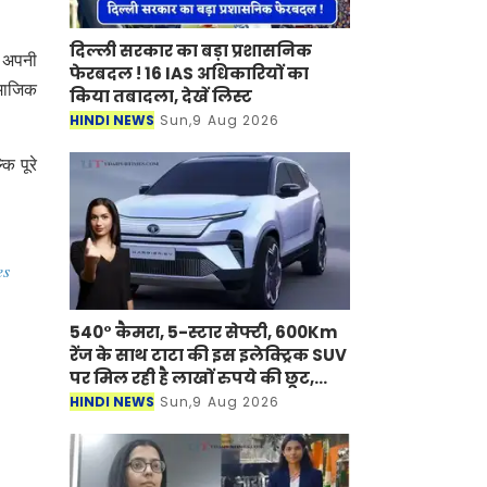
दिल्ली सरकार का बड़ा प्रशासनिक
ह अपनी
फेरबदल ! 16 IAS अधिकारियों का
ामाजिक
किया तबादला, देखें लिस्ट
HINDI NEWS
Sun,9 Aug 2026
ि पूरे
es
540° कैमरा, 5-स्टार सेफ्टी, 600Km
रेंज के साथ टाटा की इस इलेक्ट्रिक SUV
पर मिल रही है लाखों रुपये की छूट,
जल्दी उठाएं ऑफर का लाभ
HINDI NEWS
Sun,9 Aug 2026