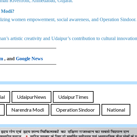
armati Riverfront, Ahmedabad, Gujarat.
M Modi?
bolizing women empowerment, social awareness, and Operation Sindoor.
n’s artistic creativity and Udaipur’s contribution to cultural innovation
am
, and
Google News
ial
UdaipurNews
UdaipurTimes
Narendra Modi
Operation Sindoor
National