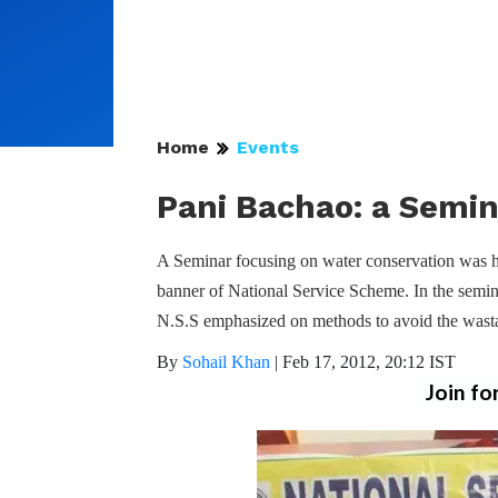
Home
Events
Pani Bachao: a Semin
A Seminar focusing on water conservation was h
banner of National Service Scheme. In the semin
N.S.S emphasized on methods to avoid the wasta
By
Sohail Khan
|
Feb 17, 2012, 20:12 IST
Join fo