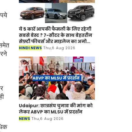
पये
।
ये 5 कारें आपकी फैमली के लिए रहेगी
सबसे बेस्ट ? 7-सीटर के साथ बेहतरीन
सेफ़्टी फीचर्स और माइलेज का अनोखा
समेत
अंदाज
HINDI NEWS
Thu,6 Aug 2026
रने
पर
ही
Udaipur: छात्रसंघ चुनाव की मांग को
लेकर ABVP का MLSU में प्रदर्शन
NEWS
Thu,6 Aug 2026
धिक