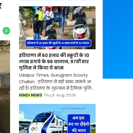
र
हरियाणा में 60 हजार की स्कूटी के 10
लाख रुपये के 96 चालान, 97वीं बार
पुलिस ने किया ये काम
Udaipur Times, Gurugram Scooty
Challan : हरियाणा से बड़ी खबर सामने आ
रही है। हरियाणा के गुरुग्राम में ट्रैफिक पुलिस
ने नियमों की लगातार अनदेखी करने वाले
HINDI NEWS
Thu,6 Aug 2026
एक स्कूटी चालक के खिलाफ बड़ा एक्शन
लिया गया है।