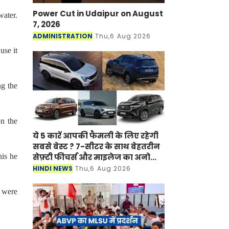
Power Cut in Udaipur on August
water.
7, 2026
ADMINISTRATION
Thu,6 Aug 2026
use it
ng the
on the
ये 5 कारें आपकी फैमली के लिए रहेगी
सबसे बेस्ट ? 7-सीटर के साथ बेहतरीन
his he
सेफ़्टी फीचर्स और माइलेज का अनोखा
अंदाज
HINDI NEWS
Thu,6 Aug 2026
s were