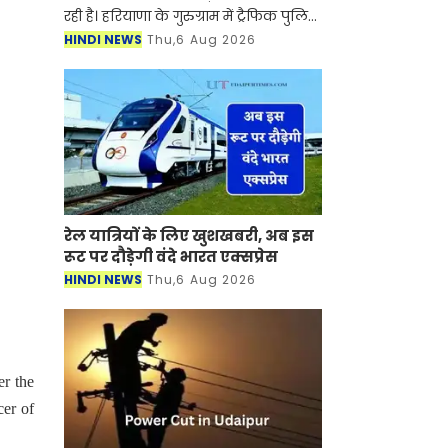
रही है। हरियाणा के गुरुग्राम में ट्रैफिक पुलिस
ने नियमों की लगातार अनदेखी करने वाले
HINDI NEWS
Thu,6 Aug 2026
एक स्कूटी चालक के खिलाफ बड़ा एक्शन
लिया गया है।
रेल यात्रियों के लिए खुशखबरी, अब इस
रूट पर दौड़ेगी वंदे भारत एक्‍सप्रेस
HINDI NEWS
Thu,6 Aug 2026
er the
cer of