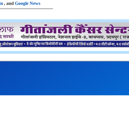
am
, and
Google News