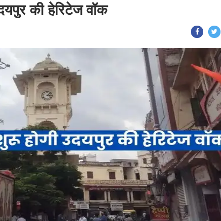
दयपुर की हेरिटेज वॉक