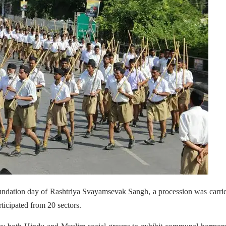
oundation day of Rashtriya Svayamsevak Sangh, a procession was carri
rticipated from 20 sectors.
by both Hindu and Muslim social groups to exhibit communal harmon