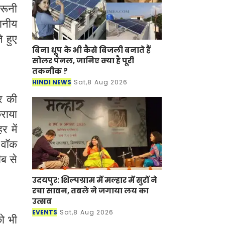
दरूनी
थानीय
े हुए
बिना धूप के भी कैसे बिजली बनाते हैं
सोलर पैनल, जानिए क्या है पूरी
तकनीक ?
HINDI NEWS
Sat,8 Aug 2026
र की
राया
 में
 वॉक
ीब से
उदयपुर: शिल्पग्राम में मल्हार में सुरों ने
रचा सावन, तबले ने जगाया लय का
उत्सव
EVENTS
Sat,8 Aug 2026
ो भी