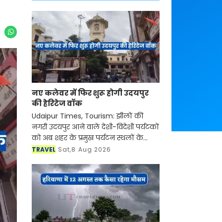
नए कलेवर में फिर शुरू होगी उदयपुर
की हेरिटेज वॉक
Udaipur Times, Tourism: झीलों की
नगरी उदयपुर आने वाले देशी-विदेशी पर्यटकों
को अब शहर के प्रमुख पर्यटन स्थलों के
साथ-साथ इसकी समृद्ध सांस्कृतिक विरासत,
TRAVEL
Sat,8 Aug 2026
इतिहास, पारंपरिक कला एवं जीवनशैली से
रूबरू करवान