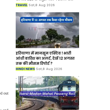
साथ-साथ इसकी समृद्ध सांस्कृतिक विरासत,
TRAVEL
Sat,8 Aug 2026
इतिहास, पारंपरिक कला एवं जीवनशैली से
रूबरू करवान
हरियाणा में मानसून एक्टिव ! भारी
आंधी बारिश का अलर्ट, देखें 12 अगस्त
तक की मौसम रिपोर्ट ?
HINDI NEWS
Sat,8 Aug 2026
ed out
y and