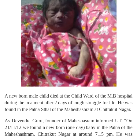
A new born male child died at the Child Ward of the M.B hospital
during the treatment after 2 days of tough struggle for life. He was
found in the Palna Sthal of the Maheshashram at Chitrakut Nagar.
As Devendra Guru, founder of Maheshasram informed UT, “On
21/11/12 we found a new born (one day) baby in the Palna of the
Maheshashram, Chitrakut Nagar at around 7.15 pm. He was