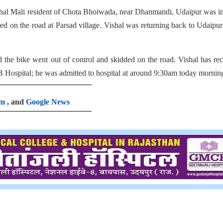
ishal Mali resident of Chota Bhoiwada, near Dhanmandi, Udaipur was i
ped on the road at Parsad village. Vishal was returning back to Udaipu
 the bike went out of control and skidded on the road. Vishal has re
MB Hospital; he was admitted to hospital at around 9:30am today mornin
am
, and
Google News