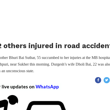
 others injured in road acciden
other Bhuri Bai Suthar, 55 succumbed to her injuries at the MB hospita
shpuri, near Sukher this morning. Durgesh’s wife Dholi Bai, 22 was als
n an unconscious state.
r live updates on
WhatsApp