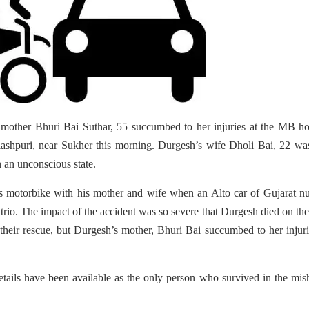
 mother Bhuri Bai Suthar, 55 succumbed to her injuries at the MB ho
lashpuri, near Sukher this morning. Durgesh’s wife Dholi Bai, 22 wa
n an unconscious state.
s motorbike with his mother and wife when an Alto car of Gujarat n
trio. The impact of the accident was so severe that Durgesh died on the
heir rescue, but Durgesh’s mother, Bhuri Bai succumbed to her injur
tails have been available as the only person who survived in the mis