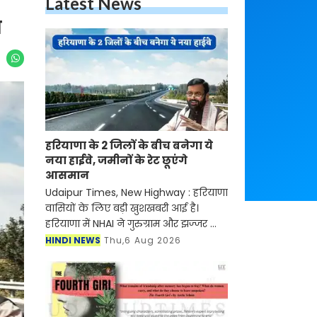
Latest News
न
हरियाणा के 2 जिलों के बीच बनेगा ये
नया हाईवे, जमीनों के रेट छूएंगे
आसमान
Udaipur Times, New Highway : हरियाणा
वासियों के लिए बड़ी खुशखबरी आई है।
हरियाणा में NHAI ने गुरुग्राम और झज्जर को
जोड़ने के लिए नए हाईवे के निर्माण जल्द ही
HINDI NEWS
Thu,6 Aug 2026
शुरू होने वाला है। मिली जानकारी के अनुसार
इस