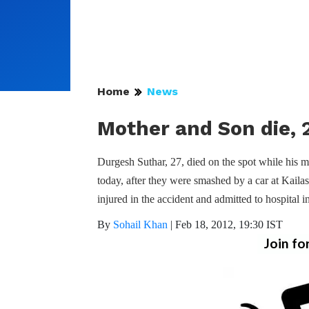
Home
News
Mother and Son die, 2
Durgesh Suthar, 27, died on the spot while his m
today, after they were smashed by a car at Kaila
injured in the accident and admitted to hospital i
By
Sohail Khan
|
Feb 18, 2012, 19:30 IST
Join fo