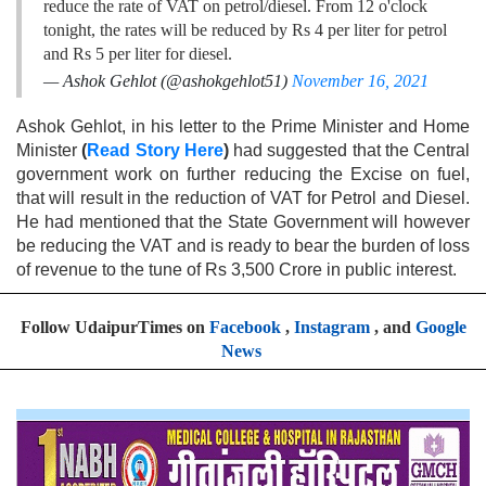
reduce the rate of VAT on petrol/diesel. From 12 o'clock
tonight, the rates will be reduced by Rs 4 per liter for petrol
and Rs 5 per liter for diesel.
— Ashok Gehlot (@ashokgehlot51)
November 16, 2021
Ashok Gehlot, in his letter to the Prime Minister and Home
Minister
(
Read Story Here
)
had suggested that the Central
government work on further reducing the Excise on fuel,
that will result in the reduction of VAT for Petrol and Diesel.
He had mentioned that the State Government will however
be reducing the VAT and is ready to bear the burden of loss
of revenue to the tune of Rs 3,500 Crore in public interest.
Follow UdaipurTimes on
Facebook
,
Instagram
, and
Google
News