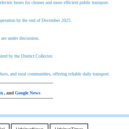
electric buses for cleaner and more efficient public transport.
 operation by the end of December 2025.
are under discussion.
red by the District Collector.
ers, and rural communities, offering reliable daily transport.
am
, and
Google News
ial
UdaipurNews
UdaipurTimes