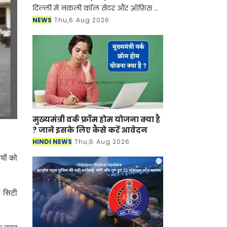
दिल्ली में नकली कॉल सेंटर और ऑफ़िस के
ज़रिए चल रहे एक बड़े इंटरनेशनल टेक-
NEWS
Thu,6 Aug 2026
सपोर्ट फ्रॉड और जबरन वसूली (extortion)
रैकेट का
मुख्यमंत्री वर्क फ्रॉम होम योजना क्या है
? जाने इसके लिए कैसे करें आवेदन
HINDI NEWS
Thu,6 Aug 2026
यों को
ट सिटी