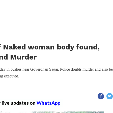
lf Naked woman body found,
and Murder
day in bushes near Goverdhan Sagar. Police doubts murder and also be
ng executed.
r live updates on
WhatsApp