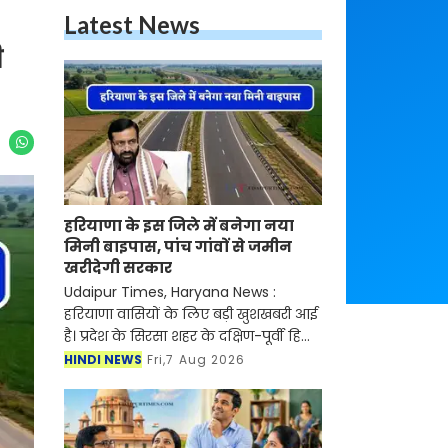
Latest News
ी
हरियाणा के इस जिले में बनेगा नया
मिनी बाइपास, पांच गांवों से जमीन
खरीदेगी सरकार
Udaipur Times, Haryana News :
हरियाणा वासियों के लिए बड़ी खुशखबरी आई
है। प्रदेश के सिरसा शहर के दक्षिण-पूर्वी हिस्से
में प्रस्तावित मिनी बाइपास को लेकर करीब
HINDI NEWS
Fri,7 Aug 2026
आठ साल बाद आखिरकार प्रशासनिक
पहिया तेजी से