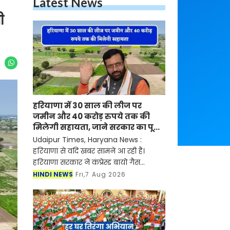
Latest News
ी
हरियाणा में 30 साल की लीज पर
जमीन और 40 करोड़ रुपये तक की
मिलेगी सहायता, जाने सरकार का पूरा
प्लान ?
Udaipur Times, Haryana News :
हरियाणा से वदि खबर सामने आ रही है।
हरियाणा सरकार ने कंप्रेस्ड बायो गैस
(सीबीजी) उत्पादन को बढ़ावा देने को
HINDI NEWS
Fri,7 Aug 2026
हरियाणा कंप्रेस्ड बायोगैस नीति-2026 का
मसौदा तैयार किया है। प्र