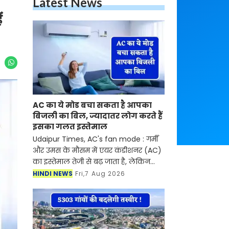
Latest News
ं
AC का ये मोड बचा सकता है आपका
बिजली का बिल, ज्यादातर लोग करते हैं
इसका गलत इस्तेमाल
Udaipur Times, AC's fan mode : गर्मी
और उमस के मौसम में एयर कंडीशनर (AC)
का इस्तेमाल तेजी से बढ़ जाता है, लेकिन
इसके साथ बिजली का बिल भी काफी बढ़
HINDI NEWS
Fri,7 Aug 2026
जाता है। ऐसे में कई लोग बिजली की खपत
कम करने के लिए A