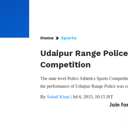
Home
Sports
Udaipur Range Police
Competition
The state level Police Athletics Sports Competi
the performance of Udaipur Range Police was c
By
Sohail Khan
|
Jul 6, 2015, 10:15 IST
Join fo