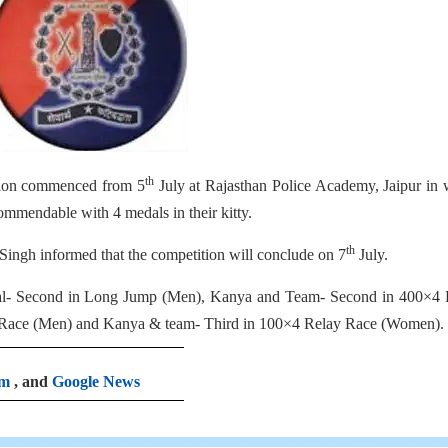
th
ition commenced from 5
July at Rajasthan Police Academy, Jaipur in
mmendable with 4 medals in their kitty.
th
ngh informed that the competition will conclude on 7
July.
Lal- Second in Long Jump (Men), Kanya and Team- Second in 400×4 
Race (Men) and Kanya & team- Third in 100×4 Relay Race (Women).
am
, and
Google News