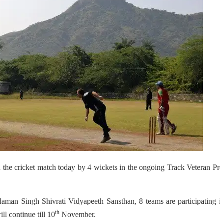
 the cricket match today by 4 wickets in the ongoing Track Veteran P
aman Singh Shivrati Vidyapeeth Sansthan, 8 teams are participating 
th
l continue till 10
November.