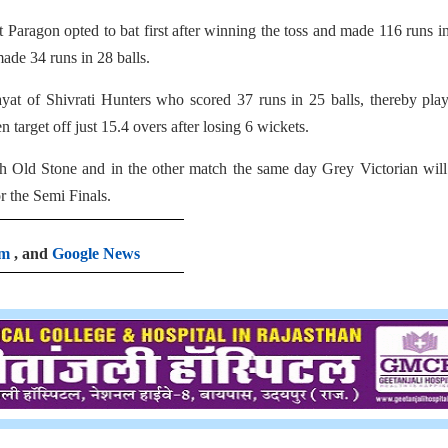
Paragon opted to bat first after winning the toss and made 116 runs in
ade 34 runs in 28 balls.
t of Shivrati Hunters who scored 37 runs in 25 balls, thereby play
n target off just 15.4 overs after losing 6 wickets.
th Old Stone and in the other match the same day Grey Victorian wil
r the Semi Finals.
am
, and
Google News