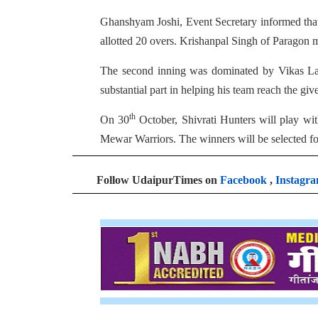
Ghanshyam Joshi, Event Secretary informed that 
allotted 20 overs. Krishanpal Singh of Paragon m
The second inning was dominated by Vikas Laya
substantial part in helping his team reach the give
th
On 30
October, Shivrati Hunters will play wi
Mewar Warriors. The winners will be selected fo
Follow UdaipurTimes on
Facebook
,
Instagr