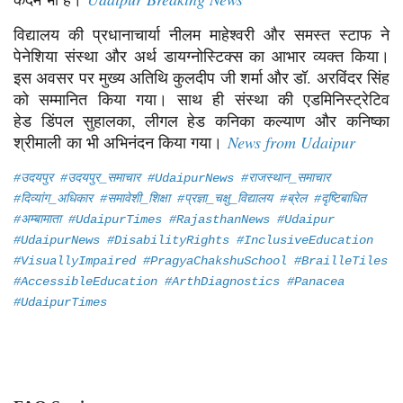
विद्यालय की प्रधानाचार्या नीलम माहेश्वरी और समस्त स्टाफ ने
पेनेशिया संस्था और अर्थ डायग्नोस्टिक्स का आभार व्यक्त किया।
इस अवसर पर मुख्य अतिथि कुलदीप जी शर्मा और डॉ. अरविंदर सिंह
को सम्मानित किया गया। साथ ही संस्था की एडमिनिस्ट्रेटिव
हेड डिंपल सुहालका, लीगल हेड कनिका कल्याण और कनिष्का
श्रीमाली का भी अभिनंदन किया गया।
News from Udaipur
#उदयपुर #उदयपुर_समाचार #UdaipurNews #राजस्थान_समाचार
#दिव्यांग_अधिकार #समावेशी_शिक्षा #प्रज्ञा_चक्षु_विद्यालय #ब्रेल #दृष्टिबाधित
#अम्बामाता #UdaipurTimes #RajasthanNews #Udaipur
#UdaipurNews #DisabilityRights #InclusiveEducation
#VisuallyImpaired #PragyaChakshuSchool #BrailleTiles
#AccessibleEducation #ArthDiagnostics #Panacea
#UdaipurTimes