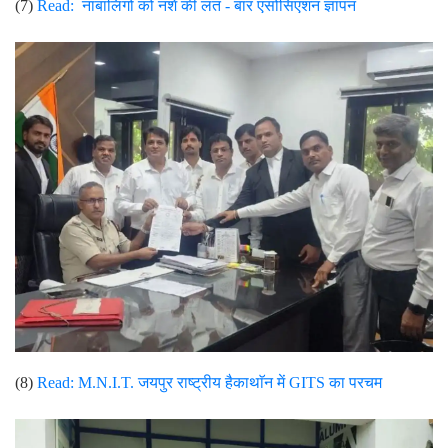
(7)
Read:
नाबालिगो को नशे की लत - बार एसोसिएशन ज्ञापन
(8)
Read:
M.N.I.T. जयपुर राष्ट्रीय हैकाथाॅन में GITS का परचम